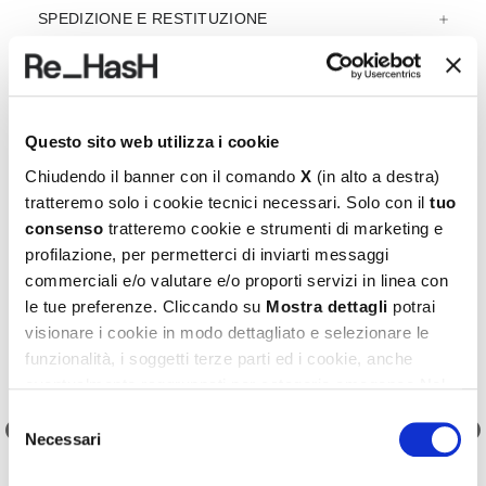
SPEDIZIONE E RESTITUZIONE
REF.:
23E2030G0327F113NL
Questo sito web utilizza i cookie
Chiudendo il banner con il comando
X
(in alto a destra)
Prodotti consigliati
tratteremo solo i cookie tecnici necessari. Solo con il
tuo
consenso
tratteremo cookie e strumenti di marketing e
profilazione, per permetterci di inviarti messaggi
commerciali e/o valutare e/o proporti servizi in linea con
le tue preferenze. Cliccando su
Mostra dettagli
potrai
visionare i cookie in modo dettagliato e selezionare le
funzionalità, i soggetti terze parti ed i cookie, anche
eventualmente raggruppati per categorie omogenee.Nel
footer di ogni pagina del sito è presente il link alla nostra
Selezione
Cookie Policy
, dove potrai avere maggiori informazioni e
Necessari
del
modificare le tue scelte. Potrai verificare e modificare i
consenso