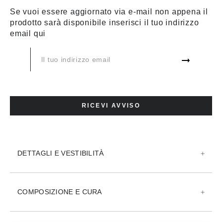
TAGLIA:
GUIDA TAGLIE
Se vuoi essere aggiornato via e-mail non appena il
prodotto sarà disponibile inserisci il tuo indirizzo
XS
S
M
L
XL
XXL
email qui
3XL
XXX
AGGIUNGI AL CARRELLO
RICEVI AVVISO
AGGIUNGI ALLA WISHLIST
DETTAGLI E VESTIBILITÀ
COMPOSIZIONE E CURA