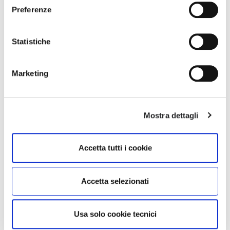
tuoi consensi anche cliccando sul simbolo della graffetta
Preferenze
presente su ogni pagina
.
HA
BAKER
MUCHA-P1
Statistiche
6.00
€ 516.00
€ 316.00
Marketing
Mostra dettagli
Accetta tutti i cookie
Accetta selezionati
Usa solo cookie tecnici