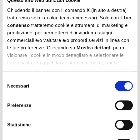
Questo sito web utilizza i cookie
€ 325.00
€ 325.00
Chiudendo il banner con il comando
X
(in alto a destra)
tratteremo solo i cookie tecnici necessari. Solo con il
tuo
consenso
tratteremo cookie e strumenti di marketing e
profilazione, per permetterci di inviarti messaggi
commerciali e/o valutare e/o proporti servizi in linea con
le tue preferenze. Cliccando su
Mostra dettagli
potrai
visionare i cookie in modo dettagliato e selezionare le
funzionalità, i soggetti terze parti ed i cookie, anche
eventualmente raggruppati per categorie omogenee.Nel
footer di ogni pagina del sito è presente il link alla nostra
Selezione
Cookie Policy
, dove potrai avere maggiori informazioni e
Necessari
del
modificare le tue scelte. Potrai verificare e modificare i
consenso
tuoi consensi anche cliccando sul simbolo della graffetta
Preferenze
presente su ogni pagina
.
RUBENS-Z
RUBENS-Z
Jeans cinque tasche.
Jeans cinque tasche.
Statistiche
€ 316.00
€ 325.00