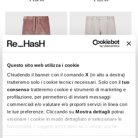
€ 316.00
€ 325.00
Questo sito web utilizza i cookie
Chiudendo il banner con il comando
X
(in alto a destra)
tratteremo solo i cookie tecnici necessari. Solo con il
tuo
consenso
tratteremo cookie e strumenti di marketing e
profilazione, per permetterci di inviarti messaggi
commerciali e/o valutare e/o proporti servizi in linea con
DEREK
SANTOS
le tue preferenze. Cliccando su
Mostra dettagli
potrai
Pantalone.
Pantalone chino.
visionare i cookie in modo dettagliato e selezionare le
funzionalità, i soggetti terze parti ed i cookie, anche
€ 380.00
€ 315.00
eventualmente raggruppati per categorie omogenee.Nel