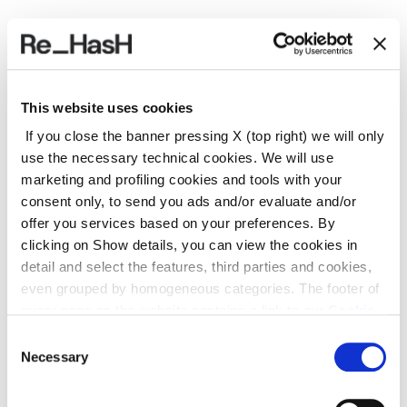
Unicità che passa anche per il packaging, Re-HasH
pensa infatti ad un cofanetto dedicato che richiama
i colori blu e oro che contraddistinguono ELITE.
This website uses cookies
If you close the banner pressing X (top right) we will only
use the necessary technical cookies. We will use
marketing and profiling cookies and tools with your
consent only, to send you ads and/or evaluate and/or
offer you services based on your preferences. By
clicking on Show details, you can view the cookies in
detail and select the features, third parties and cookies,
even grouped by homogeneous categories. The footer of
every page on the website contains a link to our
Cookie
Policy
, where you can get more information and change
Consent
your choices. You may check and modify your consent
Necessary
Selection
also by clicking on the paperclip icon on each page
.