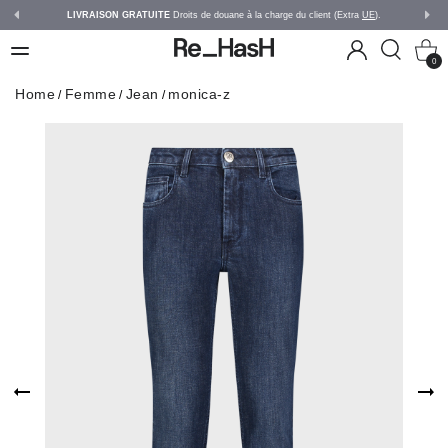
LIVRAISON GRATUITE
Droits de douane à la charge du client (Extra
UE
).
0
Home
Femme
Jean
monica-z