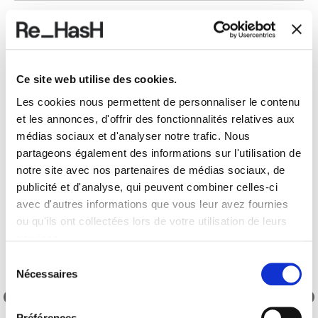
LIVRAISON ET RETOURS
Ce site web utilise des cookies.
REF.:
24I2040P0332D573RX
Les cookies nous permettent de personnaliser le contenu
et les annonces, d'offrir des fonctionnalités relatives aux
médias sociaux et d'analyser notre trafic. Nous
produits proposés
partageons également des informations sur l'utilisation de
notre site avec nos partenaires de médias sociaux, de
publicité et d'analyse, qui peuvent combiner celles-ci
avec d'autres informations que vous leur avez fournies
ou qu'ils ont collectées lors de votre utilisation de leurs
services.
Sélection
Nécessaires
du
consentement
Préférences