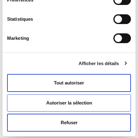
Statistiques
X150
MONICA-Z
M
€ 315.00
€ 310.00
Marketing
Afficher les détails
Tout autoriser
Autoriser la sélection
Refuser