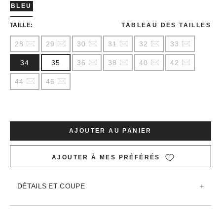
BLEU
TAILLE:
TABLEAU DES TAILLES
28
29
30
31
32
33
34
35
36
38
40
42
44
46
AJOUTER AU PANIER
AJOUTER À MES PRÉFÉRÉS
DÉTAILS ET COUPE