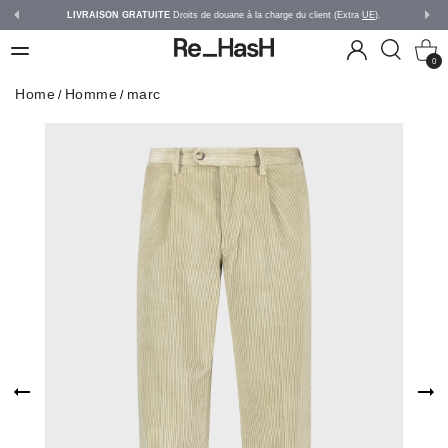
LIVRAISON GRATUITE
Droits de douane à la charge du client (Extra
UE
).
0
Home
Homme
marc