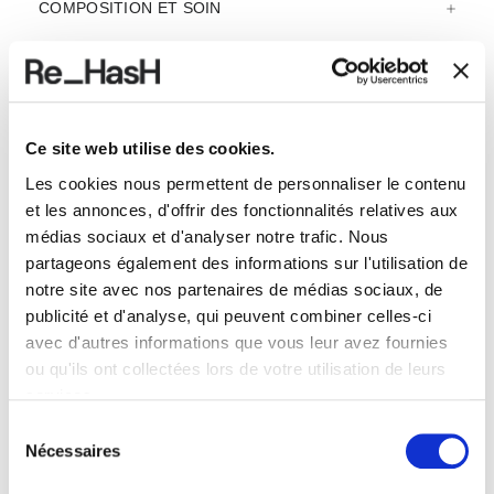
COMPOSITION ET SOIN
LIVRAISON ET RETOURS
Ce site web utilise des cookies.
REF.:
24I2030P604B4V021NL
Les cookies nous permettent de personnaliser le contenu
et les annonces, d'offrir des fonctionnalités relatives aux
médias sociaux et d'analyser notre trafic. Nous
partageons également des informations sur l'utilisation de
produits proposés
notre site avec nos partenaires de médias sociaux, de
publicité et d'analyse, qui peuvent combiner celles-ci
avec d'autres informations que vous leur avez fournies
ou qu'ils ont collectées lors de votre utilisation de leurs
services.
Sélection
Nécessaires
du
consentement