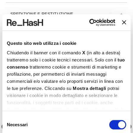
SPEDIZIONE E RESTITUZIONE
REF.:
24I2030GU25F-VELL4100LN
Questo sito web utilizza i cookie
Chiudendo il banner con il comando
X
(in alto a destra)
tratteremo solo i cookie tecnici necessari. Solo con il
tuo
Prodotti consigliati
consenso
tratteremo cookie e strumenti di marketing e
profilazione, per permetterci di inviarti messaggi
commerciali e/o valutare e/o proporti servizi in linea con
le tue preferenze. Cliccando su
Mostra dettagli
potrai
visionare i cookie in modo dettagliato e selezionare le
funzionalità, i soggetti terze parti ed i cookie, anche
eventualmente raggruppati per categorie omogenee.Nel
footer di ogni pagina del sito è presente il link alla nostra
Selezione
Cookie Policy
, dove potrai avere maggiori informazioni e
Necessari
del
modificare le tue scelte. Potrai verificare e modificare i
consenso