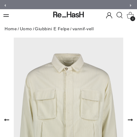
0
Home
Uomo
Giubbini E Felpe
vannif-vell