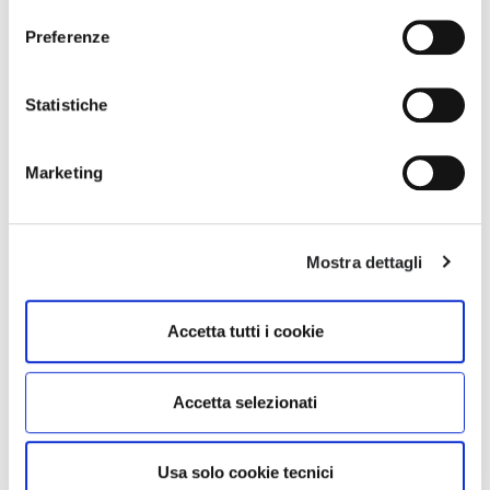
tuoi consensi anche cliccando sul simbolo della graffetta
Preferenze
presente su ogni pagina
.
Statistiche
JECKSON
VANNIF-VELL
€ 515.00
€ 515.00
Marketing
Mostra dettagli
Accetta tutti i cookie
Accetta selezionati
Usa solo cookie tecnici