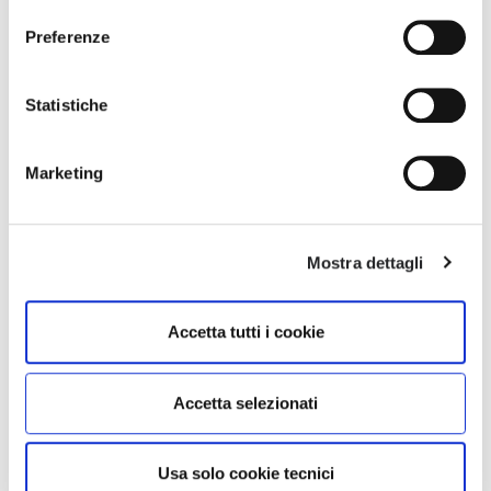
tuoi consensi anche cliccando sul simbolo della graffetta
Preferenze
presente su ogni pagina
.
Statistiche
LEILA
LESLIE
€ 340.00
€ 370.00
Marketing
Mostra dettagli
Accetta tutti i cookie
Accetta selezionati
Usa solo cookie tecnici