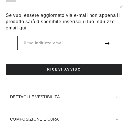
BLU
TAGLIA:
GUIDA TAGLIE
Se vuoi essere aggiornato via e-mail non appena il
prodotto sarà disponibile inserisci il tuo indirizzo
24
25
26
27
28
29
email qui
30
31
32
33
34
AGGIUNGI AL CARRELLO
RICEVI AVVISO
AGGIUNGI ALLA WISHLIST
DETTAGLI E VESTIBILITÀ
COMPOSIZIONE E CURA