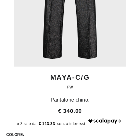
MAYA-C/G
FW
Pantalone chino.
€ 340.00
€ 113.33
COLORE: