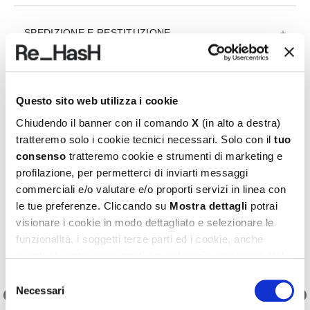
SPEDIZIONE E RESTITUZIONE
REF.:
24I2040P393G3L108NL
Questo sito web utilizza i cookie
Chiudendo il banner con il comando
X
(in alto a destra)
tratteremo solo i cookie tecnici necessari. Solo con il
tuo
Prodotti consigliati
consenso
tratteremo cookie e strumenti di marketing e
profilazione, per permetterci di inviarti messaggi
commerciali e/o valutare e/o proporti servizi in linea con
le tue preferenze. Cliccando su
Mostra dettagli
potrai
visionare i cookie in modo dettagliato e selezionare le
funzionalità, i soggetti terze parti ed i cookie, anche
eventualmente raggruppati per categorie omogenee.Nel
footer di ogni pagina del sito è presente il link alla nostra
Selezione
Cookie Policy
, dove potrai avere maggiori informazioni e
Necessari
del
modificare le tue scelte. Potrai verificare e modificare i
consenso