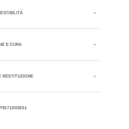
ESTIBILITÀ
NE E CURA
E RESTITUZIONE
0P3571D036S1