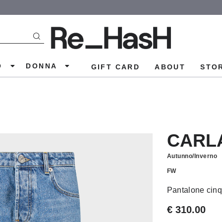
O
DONNA
GIFT CARD
ABOUT
STO
CARL
Autunno/Inverno
FW
Pantalone cinq
€ 310.00