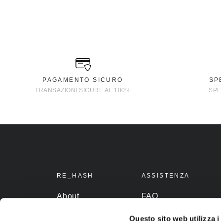
PAGAMENTO SICURO
SP
TRANSAZIONI SICURE AL 100%
SPE
RE_HASH
ASSISTENZA
About
FAQ
Stories
Pagamenti
Questo sito web utilizza i