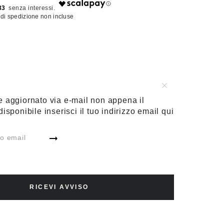
33
 di spedizione non incluse
GUIDA TAGLIE
e aggiornato via e-mail non appena il
28
29
30
31
32
isponibile inserisci il tuo indirizzo email qui
AGGIUNGI AL CARRELLO
RICEVI AVVISO
AGGIUNGI ALLA WISHLIST