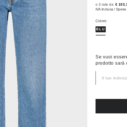
€ 103.
IVA Inclusa / Spese
Colore:
BLU
Taglia:
Se vuoi esser
26
27
prodotto sarà d