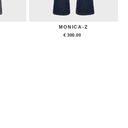
X150
€ 315.00