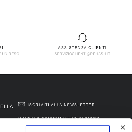
SI
ASSISTENZA CLIENTI
E UN RESO
SERVIZIOCLIENTI@REHASH.IT
ISCRIVITI ALLA NEWSLETTER
DELLA
Iscriviti e riceverai il 10% di sconto
sul tuo primo acquisto.
la