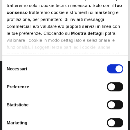
e le tendenze del momento in chiave tecno-
tratteremo solo i cookie tecnici necessari. Solo con il
tuo
urban.
consenso
tratteremo cookie e strumenti di marketing e
profilazione, per permetterci di inviarti messaggi
Una storia di bellezza tutta italiana. Una
commerciali e/o valutare e/o proporti servizi in linea con
certezza per Re-HasH è il suo denim raffinato,
le tue preferenze. Cliccando su
Mostra dettagli
potrai
elegante ed ecologico, come si presenta nella
visionare i cookie in modo dettagliato e selezionare le
collezione Autunno Inverno 2020/21.
funzionalità, i soggetti terze parti ed i cookie, anche
eventualmente raggruppati per categorie omogenee.Nel
footer di ogni pagina del sito è presente il link alla nostra
Selezione
Cookie Policy
, dove potrai avere maggiori informazioni e
Necessari
del
modificare le tue scelte. Potrai verificare e modificare i
consenso
tuoi consensi anche cliccando sul simbolo della graffetta
Preferenze
presente su ogni pagina
.
Statistiche
Marketing