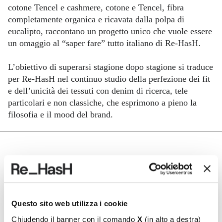
cotone Tencel e cashmere, cotone e Tencel, fibra
completamente organica e ricavata dalla polpa di
eucalipto, raccontano un progetto unico che vuole essere
un omaggio al “saper fare” tutto italiano di Re-HasH.
L’obiettivo di superarsi stagione dopo stagione si traduce
per Re-HasH nel continuo studio della perfezione dei fit
e dell’unicità dei tessuti con denim di ricerca, tele
particolari e non classiche, che esprimono a pieno la
filosofia e il mood del brand.
COLLEZIONE AUTUNNO
INVERNO FIRMATA RE-HASH
Questo sito web utilizza i cookie
Un nuovo modo di interpretate i codici stilistici
Chiudendo il banner con il comando
X
(in alto a destra)